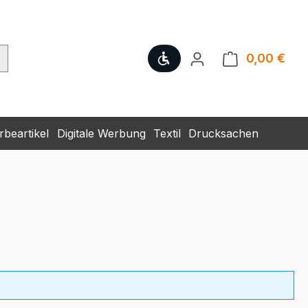
Werkzeugleiste anzeige
0,00 €
Ware
beartikel
Digitale Werbung
Textil
Drucksachen