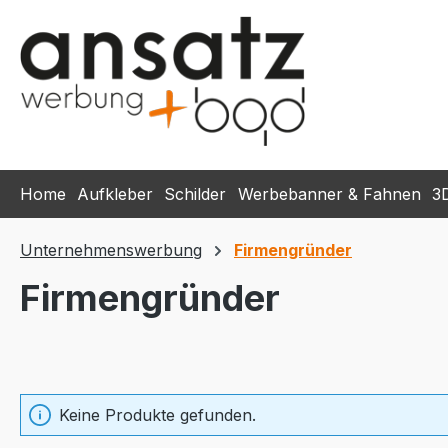
m Hauptinhalt springen
Zur Suche springen
Zur Hauptnavigation springen
Home
Aufkleber
Schilder
Werbebanner & Fahnen
3
Unternehmenswerbung
Firmengründer
Firmengründer
Keine Produkte gefunden.