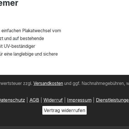
uemer
en einfachen Plakatwechsel vom
tzt und auf bestehende
mit UV-beständiger
r eine langlebige und sichere
hrwertsteuer zzgl.
Versandkosten
und ggf. Nachnahmegebühren, w
atenschutz
|
AGB
|
Widerruf
|
Impressum
|
Dienstleistung
Vertrag widerrufen