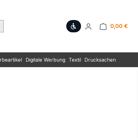
Werkzeugleiste anzeige
0,00 €
Ware
beartikel
Digitale Werbung
Textil
Drucksachen