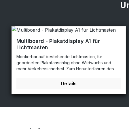
Un
Multiboard - Plakatdisplay A1 für
Lichtmasten
Montierbar auf bestehende Lichtmasten, für
geordneten Plakatanschlag ohne Wildwuchs und
mehr Verkehrssicherheit. Zum Herunterfahren des
Plakatdisplays, damit sie das Plakat vom Boden aus
wechseln können, ist eine Schlittenverlängerung
Details
notwendig! Diese ist nicht im Produktpreis enthalten
und muß extra bestellt werden!
Plakathalterung ausziehbar: einfacher Plakatwechsel
vom Boden aus vandalismussichere Anbringung
(2,3m Höhe Unterkante Display) montierbar auf
bestehende Lichtmasten 1- seitige Ausführung hinter
UV-beständiger Polycarbonatscheibe 2mm