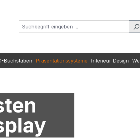
D-Buchstaben
Präsentationssysteme
Interieur Design
Wer
sten
splay