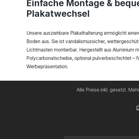
wettergeschützt Standardausführung: Aluminium
Einfache Montage & beq
natur Pulverbeschichtung nach Wunsch möglich
Plakatwechsel
Unsere ausziehbare Plakathalterung ermöglicht ein
Boden aus. Sie ist vandalismussicher, wettergeschü
Lichtmasten montierbar. Hergestellt aus Aluminium 
Polycarbonatscheibe, optional pulverbeschichtet – fü
Werbepräsentation.
Alle Preise inkl. gesetzl. Me
D