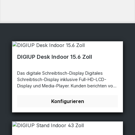
DIGIUP Desk Indoor 15.6 Zoll
Das digitale Schreibtisch-Display Digitales
Schreibtisch-Display inklusive Full-HD-LCD-
Display und Media-Player. Kunden berichten von
einem Anstieg von 40% bei den Verkäufen des
beworbenen Produkts. Das Display spielt Videos
Konfigurieren
und Bilder ab. Der Inhalt kann entweder über
einen USB-Stick oder online mit einem Content-
Management-System übertragen werden. Falls
kein WLAN oder LAN verfügbar ist, kann optional
ein 4G-Modul integriert werden. Das