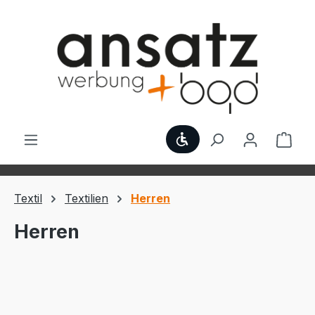
Zum Hauptinhalt springen
Werkzeugleiste anzei
Ware
Textil
Textilien
Herren
Herren