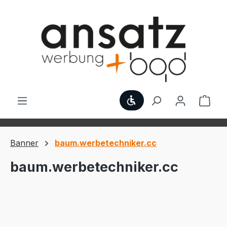
Zum Hauptinhalt springen
Werkzeugleiste anzei
Ware
Banner
baum.werbetechniker.cc
baum.werbetechniker.cc