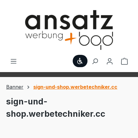
Zum Hauptinhalt springen
Werkzeugleiste anzei
Ware
Banner
sign-und-shop.werbetechniker.cc
sign-und-
shop.werbetechniker.cc