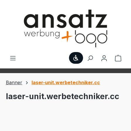
Zum Hauptinhalt springen
Werkzeugleiste anzei
Ware
Banner
laser-unit.werbetechniker.cc
laser-unit.werbetechniker.cc